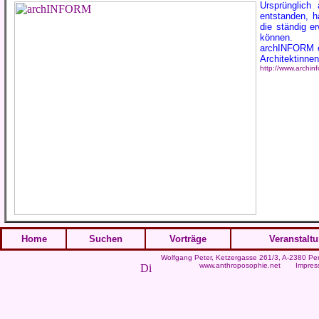
Ursprünglich 
entstanden, h
die ständig er
können.
archINFORM en
Architektinnen
http://www.archin
Home
Suchen
Vorträge
Veranstalt
Wolfgang Peter
, Ketzergasse 261/3, A-2380 Per
www.anthroposophie.net
Impres