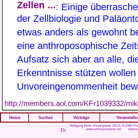
Zellen ...
: Einige überrasc
der Zellbiologie und Paläont
etwas anders als gewohnt be
eine anthroposophische Zeit
Aufsatz sich aber an alle, di
Erkenntnisse stützen wollen
Unvoreingenommenheit bewa
http://members.aol.com/KFr1039332/mik
Home
Suchen
Vorträge
Veranstalt
Wolfgang Peter
, Ketzergasse 261/3, A-2380 Per
www.anthroposophie.net
Impres