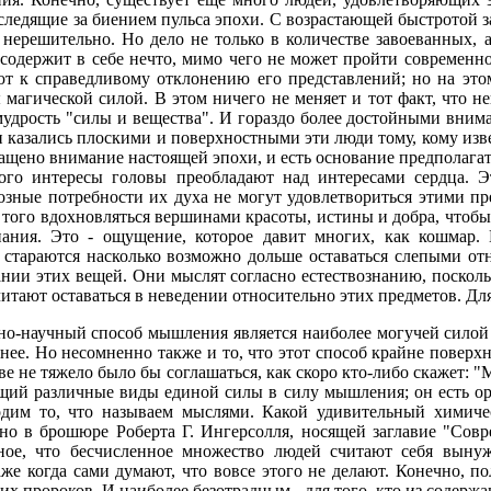
следящие за биением пульса эпохи. С возрастающей быстротой 
 и нерешительно. Но дело не только в количестве завоеванных,
 содержит в себе нечто, мимо чего не может пройти современ
 к справедливому отклонению его представлений; но на этом 
агической силой. В этом ничего не меняет и тот факт, что не
удрость "силы и вещества". И гораздо более достойными вниман
и казались плоскими и поверхностными эти люди тому, кому изве
ащено внимание настоящей эпохи, и есть основание предполагат
ого интересы головы преобладают над интересами сердца. Эт
гиозные потребности их духа не могут удовлетвориться этими п
 того вдохновляться вершинами красоты, истины и добра, чтобы
нания. Это - ощущение, которое давит многих, как кошмар. 
 стараются насколько возможно дольше оставаться слепыми от
мании этих вещей. Они мыслят согласно естествознанию, посколь
читают оставаться в неведении относительно этих предметов. Для
енно-научный способ мышления является наиболее могучей сило
нее. Но несомненно также и то, что этот способ крайне поверх
зве не тяжело было бы соглашаться, как скоро кто-либо скажет:
щий различные виды единой силы в силу мышления; он есть ор
дим то, что называем мыслями. Какой удивительный химиче
но в брошюре Роберта Г. Ингерсолля, носящей заглавие "Совр
вное, что бесчисленное множество людей считают себя выну
е когда сами думают, что вовсе этого не делают. Конечно, п
пророков. И наиболее безотрадным - для того, кто из содержан