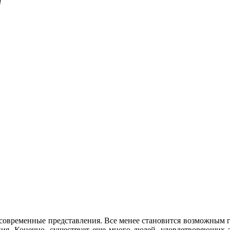
й
современные представления. Все менее становится возможным г
ния. Конечно, существует еще много людей, удовлетворяющих э