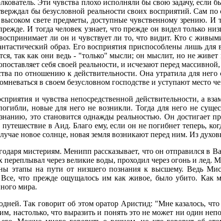
столкователь. Эти чувства плохо исполняли бы свою задачу, если 
тверждал бы безусловной реальности своих восприятий. Сам по се
 высоком свете предметы, доступные чувственному зрению. И то
прежде. И тогда человек узнает, что прежде он видел только ни
воспринимает ли он и чувствует ли то, что видит. Кто с живы
антастический образ. Его восприятия приспособлены лишь для ве
ются, так как они ведь - "только" мысли; он мыслит, но не живе
опоставляет себя своей реальности, и исчезают перед массивной
вства по отношению к действительности. Она утратила для него
мневаться в своем безусловном господстве и уступают место чем
осприятия и чувства непосредственной действительности, а взам
огибли, новые для него не возникли. Тогда для него не сущес
анию, это становится однажды реальностью. Он достигает преде
 путешествие в Аид. Благо ему, если он не погибнет теперь, ко
учае новое солнце, новая земля возникают перед ним. Из духов
одаря мистериям. Менипп рассказывает, что он отправился в Вав
ях переплывал через великие воды, проходил через огонь и лед
стны этапы на пути от низшего познания к высшему. Ведь Мист
. Все, что прежде ощущалось им как живое, было убито. Как м
ного мира.
дней. Так говорит об этом оратор Аристид: "Мне казалось, что 
м, настолько, что выразить и понять это не может ни один не