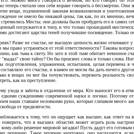
го. Можно много говорить о вечном, но кто говорит об этом
о теперь считали они себя вправе говорить о бессмертии. Они 
ртие вещи, подчиненной законам возникновения и уничтожения.
еждение не имело бы никакой цены, так как, по их мнению, веч
 стремились Мисты; они должны были пробудить его в самих себе
енный погружается в тину, и что только прошедший мистически
ми достигают царства теней получившие посвящение. Только они 
ериях? Разве не счастье, не высшую ценность жизни отнимают 
ли мы право устраняться от этой ответственности? Таковы вопро
нию, как тьма к свету. Но зато в этой тьме обитает невинное сч
ст "выдал" свою тайну? Он бы произнес слова и только слова. Ниг
ны подготовления, упражнения, испытания, целая перемена в ч
составляло его счастье, и взамен не могли бы дать ничего другог
ко в вещах он мог бы почувствовать, пережить реальность св
реть, как на преступление.
 ухода и заботы в отдалении от мира. Кто выносит его в атмо
ед едкими суждениями современной науки и логики. Поэтому от
моем наши ставшие неловкими руки, которые слишком много за
свобода от предвзятости.
иближается к тому, что он ощущает как высшее, как ответ на 
 поверить, что в высших областях может играть роль настро
 кому-либо решение мировой загадки! Пусть дадут его готовым в 
му решению. Такое решение ничтожно, оно распадается, если