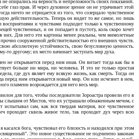
бы не опирались на верность и непреложность своих показаний.
бе глаз прав. И через духовное зрение он не утрачивает этой
гда ничто не отрицается из того, что созерцало чувственное
зшую действительность. Теперь он видит то же самое, но лишь
ми восприятиями и чувствами подходит только к чувственному
щей чувственных, и он попадает в пустоту, коль скоро хочет
т в них. Для него эти картины менее реальны, чем мимолетные
, прочно сооруженной действительностью его внешних чувств.
 свою абсолютную устойчивость, свою безусловную ценность.
у-то другому; их место начинает заступать мир духа.
ен не открывается перед ним иная. Он витает тогда как бы в
твует больше ни мира, ни человека. И это не только простая
ла, где дух являет ему всякую жизнь, как смерть. Тогда он
гда перед ним открывается новый мир. Он или исчезнет в нем,
ного пламени возрождается для н
e
г
o
весь мир.
илон для того, чтобы последователи Зороастра провели его в
. Мы слышим от Мистов, что их устрашали обнаженным мечом, с
 испытывал сам, как вся твердая материя, все чувственное
еч проходит сквозь живое тело, так проходит дух через всю
я касался бога, чувствовал его близость и находился при этом
посвященный". Это новое существование не подчинено законам