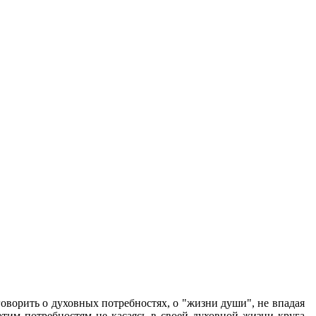
оворить о духовных потребностях, о "жизни души", не впадая
тим потребностям не касаясь в своей духовной жизни круга