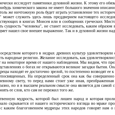
ически исследует памятники духовной жизни. К этому его обяз
ибудь химического закона не имеет большого значения описание 
оль же ничтожную роль будет играть установление тех историче
" может служить здесь лишь преддверием настоящего исследо
дствующих в книгах Моисея или в сообщениях греческих Мисто
ь сущность "человека", не станет исследовать, каким образом в
редмет нашел свое внешее выражение. Так и в духовной жизни над
посредством которого в недрах древних культур удовлетворяли 
ь народные религии. Желание исследовать, как удовлетворялись
т на некоторое время от нашего наблюдения. Мы видим, что пре
редставлениях о богах не открываются великие загадки бытия. О
ецы находят ее достаточно зрелой, то постепенно возводят ее 
 непосвященных. На определенный срок она как бы совершенно 
евному свету, то перед нами стоит уже иная, преображенная 
азно, но и в высшем реальном смысле она является для самой 
нять ее слов, кто сам не пережил того же.
твенную мудрость, которой был лишен народ и которая пролив
чало скрывается от нашего исторического взгляда во мраке пр
 с каким благоговением мудрецы этих народов говорят нам о 