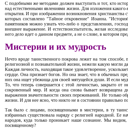
С подобными же методами должен выступить и тот, кто истор
над естественными явлениями жизни. Для изложения какого-н
открытия. И при изображении возникновения христианства ст
которых составлено "Тайное откровение" Иоанна. "История
памятников можно узнать что-либо о представлениях, госпо
внешнее выражение. И естествоиспытатель, желая исследоват
него дело идет о данном предмете, а не о слове, в котором п
Мистерии и их мудрость
Нечто вроде таинственного покрова лежит на том способе, 
религиозной и познавательной жизни, нежели какую могли дат
Каждая личность, находящая такое удовлетворение, ускользае
сердце. Она признает богов. Но она знает, что в обычных п
них она ищет убежища для своей мятущейся души. И если мудр
То, что теперь совершается с этой личностью, закрыто от
сокровенный мир. И когда она снова бывает возвращена дн
выражения значительности своих переживаний. Не только обр
жизни. И для нее ясно, что никто не в состоянии правильно по
Так было с лицами, посвященными в мистерии, в ту таинс
избранных существовала наряду с религией народной. Ее на
народов, куда только проникает наше сознание. Мы видим,
посвященному?