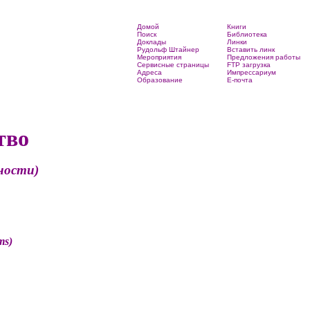
Домой
Книги
Поиск
Библиотека
Доклады
Линки
Рудольф Штайнер
Вставить линк
Мероприятия
Предложения работы
Сервисные страницы
FTP загрузка
Адреса
Импрессариум
Образование
Е-почта
тво
ности)
ms)