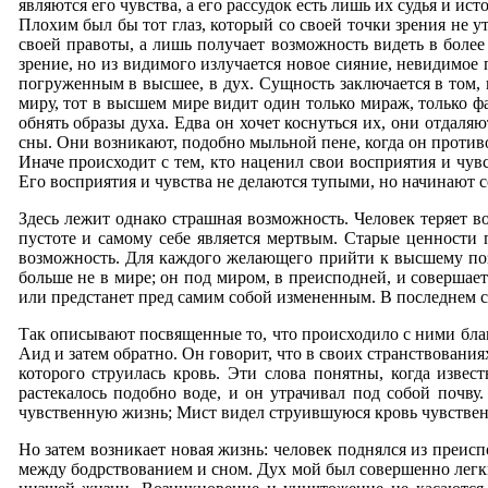
являются его чувства, а его рассудок есть лишь их судья и и
Плохим был бы тот глаз, который со своей точки зрения не у
своей правоты, а лишь получает возможность видеть в более
зрение, но из видимого излучается новое сияние, невидимое 
погруженным в высшее, в дух. Сущность заключается в том, 
миру, тот в высшем мире видит один только мираж, только ф
обнять образы духа. Едва он хочет коснуться их, они отдаля
сны. Они возникают, подобно мыльной пене, когда он против
Иначе происходит с тем, кто наценил свои восприятия и чу
Его восприятия и чувства не делаются тупыми, но начинают со
Здесь лежит однако страшная возможность. Человек теряет в
пустоте и самому себе является мертвым. Старые ценности п
возможность. Для каждого желающего прийти к высшему позн
больше не в мире; он под миром, в преисподней, и совершает
или предстанет пред самим собой измененным. В последнем сл
Так описывают посвященные то, что происходило с ними благ
Аид и затем обратно. Он говорит, что в своих странствовани
которого струилась кровь. Эти слова понятны, когда изве
растекалось подобно воде, и он утрачивал под собой почву
чувственную жизнь; Мист видел струившуюся кровь чувствен
Но затем возникает новая жизнь: человек поднялся из преиспо
между бодрствованием и сном. Дух мой был совершенно легки