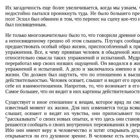
Их загадочность еще более увеличивается, когда мы узнаем, 
недостойно пытался проникнуть туда. Не было большего пре
поэт Эсхил был обвинен в том, что перенес на сцену кое-что
был посвященным.
Не только многозначительно было то, что говорили древние о
а непосвященному грешно об этом слышать. Плутарх сообща
предшествовать особый образ жизни, приспособленный к при
упражнения. Все, к чему привязан человек в обыденной жи
относительно смысла таких упражнений и испытаний. Мудрос
переработал мир своих низших ощущений. Он вводился в жиз
упражнений и испытаний. А дело и заключалось именно в э
жизни. Он должен был ощутить, что по отношению к высше
действительностью. Человек осязает, слышит и видит его пр
себе их взаимоотношения. Напротив, то, что возникает в ег
Самое большее, что он видит в них картины действительности
Существует и иное отношение к вещам, которое вряд ли см
известный момент их жизни. Для них изменяется тогда вся
слышат, осязают и видят их чувства, они приписывают то
"рассказывать" о своих новых опытах, и что здесь они стан
решаются сообщать о своих внутренних переживаниях в увере
Ибо они имеют веру в человечество и хотят открывать дух
открывается ли его духовное зрение. В человеке есть нечто,