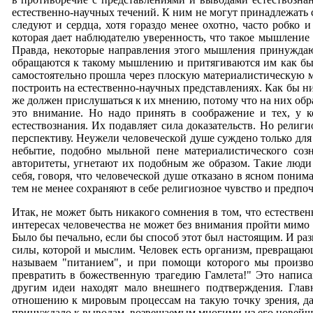
естественно-научных течений. К ним не могут принадлежать 
следуют и сердца, хотя гораздо менее охотно, часто робко
которая дает наблюдателю уверенность, что такое мышление
Правда, некоторые направления этого мышления принуждают
обращаются к такому мышлению и притягиваются им как бы м
самостоятельно прошла через плоскую материалистическую м
построить на естественно-научных представлениях. Как бы н
же должен прислушаться к их мнению, потому что на них обр
это внимание. Но надо принять в соображение и тех, у к
естествознания. Их подавляет сила доказательств. Но рели
перспективу. Неужели человеческой душе суждено только для
небытие, подобно мыльной пене материалистического соз
авторитеты, угнетают их подобным же образом. Такие люди
себя, говоря, что человеческой душе отказано в ясном пони
тем не менее сохраняют в себе религиозное чувство и предпо
Итак, не может быть никакого сомнения в том, что естеств
интересах человечества не может без внимания пройти мимо 
Было бы печально, если бы способ этот был настоящим. И ра
силы, которой и мыслим. Человек есть организм, превращаю
называем "питанием", и при помощи которого мы произво
превратить в божественную трагедию Гамлета!" Это написа
другим идеи находят мало внешнего подтверждения. Гла
отношению к мировым процессам на такую точку зрения, даж
принуждало к выводам, возвещаемым многими из его новейших 