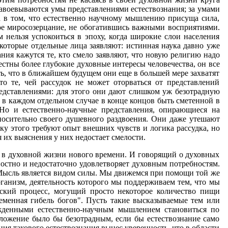
завоевываются умы представлениями естествознания; за умами
 а в том, что естественно научному мышлению присуща сила,
ное миросозерцание, не обогатившись важными восприятиями.
нельзя успокоиться в эпоху, когда широкие слои населения
которые отдельные лица заявляют: истинная наука давно уже
ия кажутся те, кто смело заявляют, что новую религию надо
стны более глубокие духовные интересы человечества, он все
ь, что в ближайшем будущем они еще в большей мере захватят
о те, чей рассудок не может оторваться от представлений
редставлениями: для этого они дают слишком уж безотрадную
 в каждом отдельном случае в конце концов быть сметенной в
Но и естественно-научные представления, опирающиеся на
носительно своего душевного раздвоения. Они даже утешают
ку этого требуют опыт внешних чувств и логика рассудка, но
 их выяснения у них недостает смелости.
й в духовной жизни нового времени. И говорящий о духовных
ностно и недостаточно удовлетворяет духовным потребностям.
 "Мысль является видом силы. Мы движемся при помощи той же
ганизм, деятельность которого мы поддерживаем тем, что мы
ский процесс, могущий просто некоторое количество пищи
еменная гибель богов". Пусть такие высказываемые тем или
жденными естественно-научным мышлением становиться по
оложение было бы безотрадным, если бы естествознание само
ия такового естествознания вынес уверенность, что в области