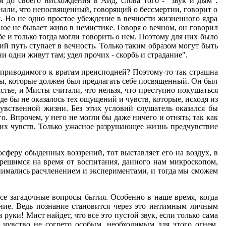
 до своего нисхождения в Аид, слова того - "звук и дым".
знали, что непосвященный, говорящий о бессмертии, говорит о
 Но не одно простое убеждение в вечности жизненного ядра
ное не бывает живо в немистике. Говоря о вечном, он говорил
 и только тогда могли говорить о нем. Поэтому для них было
й путь ступает в вечность. Только таким образом могут быть
одни живут там; удел прочих - скорбь и страдание".
у приводимого к вратам преисподней? Поэтому-то так страшна
сы, которые должен был предлагать себе посвященный. Он был
астье, и Мисты считали, что нельзя, что преступно покушаться
де бы не оказалось тех ощущений и чувств, которые, исходя из
увственной жизни. Без этих условий слушатель оказался бы
о. Впрочем, у него не могли бы даже ничего и отнять; так как
оих чувств. Только ужасное разрушающее жизнь предчувствие
сферу обыденных воззрений, тот выставляет его на воздух, в
решимся на время от воспитания, данного нам микроскопом,
нимались расчленением и экспериментами, и тогда мы сможем
все загадочные вопросы бытия. Особенно в наше время, когда
ение. Ведь познание становится через это интимным личным
руки! Мист найдет, что все это пустой звук, если только сама
 чувство не согрето особым, необходимым для этого огнем.