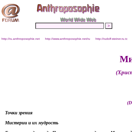
http://ru.anthroposophie.net
http://www.anthroposophie.net/ru
http://rudolf-steiner.ru.tc
Ми
(Хрис
(D
Точки зрения
Мистерии и их мудрость