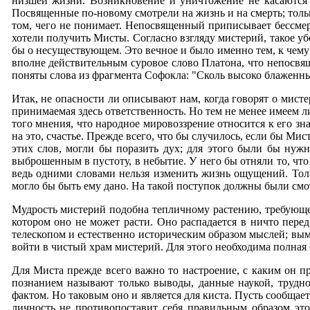
низшей жизни. Возникновение и уничтожение не касаются е
Посвященные по-новому смотрели на жизнь и на смерть; тольк
том, чего не понимает. Непосвященный приписывает бессме
хотели получить Мисты. Согласно взгляду мистерий, такое уб
бы о несуществующем. Это вечное и было именно тем, к чему
вполне действительным суровое слово Платона, что непосвящ
поняты слова из фрагмента Софокла: "Сколь высоко блаженны
Итак, не опасности ли описывают нам, когда говорят о мист
принимаемая здесь ответственность. Но тем не менее имеем 
того мнения, что народное мировоззрение относится к его зна
на это, счастье. Прежде всего, что бы случилось, если бы Ми
этих слов, могли бы поразить дух; для этого были бы нуж
выброшенным в пустоту, в небытие. У него бы отняли то, что 
ведь одними словами нельзя изменить жизнь ощущений. Толь
могло бы быть ему дано. На такой поступок должны были смот
Мудрость мистерий подобна тепличному растению, требующему
котором оно не может расти. Оно распадается в ничто пер
телескопом и естественно историческим образом мыслей; вы
войти в чистый храм мистерий. Для этого необходима полная 
Для Миста прежде всего важно то настроение, с каким он пр
познанием называют только выводы, данные наукой, трудно
фактом. Но таковым оно и является для киста. Пусть сообщает
личность не противопоставит себя правильным образом это