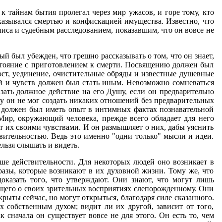
 к тайнам бытия пролегал через мир ужасов, и горе тому, кто
казывался смертью и конфискацией имущества. Известно, что
ниса и судебным расследованием, показавшим, что он вовсе не
й был убежден, что грешно рассказывать о том, что он знает,
стояние с приготовлением к смерти. Посвящению должен был
ост, уединение, очистительные обряды и известные душевные
й и чувств должен был стать иным. Невозможно сомневаться
зать должное действие на его Душу, если он предварительно
у он не мог создать никаких отношений без предварительных
, должен был иметь опыт в интимных фактах познавательной
ир, окружающий человека, прежде всего обладает для него
т их своими чувствами. И он размышляет о них, дабы уяснить
твительностью. Ведь это именно "одни только" мысли и идеи.
льзя слышать и видеть.
ше действительности. Для некоторых людей оно возникает в
азы, которые возникают в их духовной жизни. Тому же, что
оказать того, что утверждают. Они знают, что могут лишь
ающего о своих зрительных восприятиях слепорожденному. Они
ыты сейчас, но могут открыться, благодаря силе сказанного.
 собственным духом; видит ли их другой, зависит от того,
к сначала он существует вовсе не для этого. Он есть то, чем