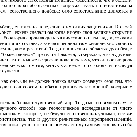
годно спорят об отдельных вопросах, пусть пишутся томы за
ем" естественного подбора: само естествознание движется в
с убеждает именно поведение этих самих защитников. В своей
 Эрнст Геккель сделали бы когда-нибудь свои великие открытия
 лабораторию производить химические опыты над кусочками
ений и их состава, а занялся бы анализом химических свойств
м научном развитии! Тогда и в высших областях духа будут
 "божественной" трагедии Гамлета, утверждая, что чудесный
испытатель может серьезно поверить тому, что он постиг роль
 человеческого мозга, вынув кусочек его из головы и исследуя
х существ.
как оно. Он не должен только давать обмануть себя тем, что
кую; но он совсем не обязан принимать тех мнений, которые у
татель наблюдает чувственный мир. Тогда мы во всяком случае
учного способа, как геологическое исследование от чисто
 методам, которые, не будучи естественно-научными, все же
ристианства, так и других религиозных миропредставлений.
венно-научно, но это не помешает ему самому сознавать себя