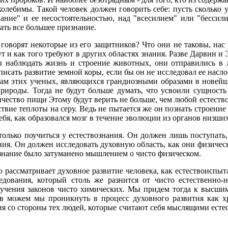
лебимы. Такой человек должен говорить себе: пусть сколько у
ние" и ее несостоятельностью, над "всесилием" или "бессили
ать все большее признание.
 говорят некоторые из его защитников? Что они не таковы, на
т и как того требуют в других областях знания. Разве Дарвин и
обы наблюдать жизнь и строение животных, они отправились в
писать развитие земной коры, если бы он не исследовал ее насло
дам этих ученых, являющихся грандиозными образами в новейше
рироды. Тогда не будут больше думать, что усвоили сущность
чество пищи Этому будут верить не больше, чем любой естество
твие теплоты на серу. Ведь не пытается же он познать строение
ебя, как образовался мозг в течение эволюции из органов низши
олько поучиться у естествознания. Он должен лишь поступать, 
ния. Он должен исследовать духовную область, как они физичес
сознание было затуманено мышлением о чисто физическом.
мо рассматривает духовное развитие человека, как естествоиспы
дования, который столь же разнится от чисто естественно-на
зучения законов чисто химических. Мы придем тогда к высшим
ов можем мы проникнуть в процесс духовного развития как х
 со стороны тех людей, которые считают себя мыслящими естест