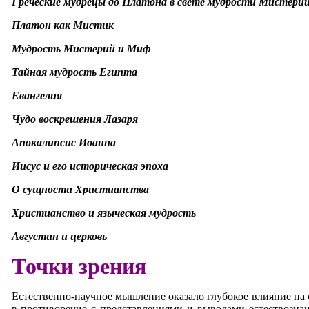
Греческие мудрецы до Платона в свете мудрости Мистери
Платон как Мистик
Мудрость Мистерий и Миф
Тайная мудрость Египта
Евангелия
Чудо воскрешения Лазаря
A
покалипсис Иоанна
Иисус и его историческая эпоха
О сущности Христианства
Христианство и языческая мудрость
Августин и церковь
Точки зрения
Естественно-научное мышление оказало глубокое влияние на 
в противоречие с представлениями и выводами естествозна