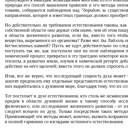
природы его способ мышления правилен и его методы непоко
томами, собираются наблюдения над "борьбою за существова
направлении, которое в известных границах должно приобрет
Но действительно ли требования естествознания таковы, как
собственной области они держат себя иначе, чем об этом пишу
в области жизненного развития, если бы, вместо того чт
вещества, вырезанного из организма? Разве мог бы Лайэлль о
бесчисленных камней? Пусть же идут действительно по сле
поступать так же, как поступили они на поле наблюдения п
химический процесс превратил в эту трагедию некоторое коли
теплоты, в развитии земли, изучив в химической реторте дейс
действие на него щелочей; вместо этого он должен спросить с
Итак, все же верно, что исследующий сущность духа может т
захотят предписать ему отдельные представители естествозна
них выработались о духовном мире, благодаря тому, что их 
Тот поступает в духе естествознания, кто столь же независи
придем в области духовной жизни к такому способу иссле
физического, или исследование жизненного развития - от и
следуют всецело их духу. Только посредством таких метод
Применяющий эти методы может, конечно, вызвать возражения
в полной гармонии со взглядами истинного естествознания.