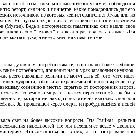
ывает тот образ мыслей, который почерпнут им из наблюдения
тех реторт, склянок и пинцетов, какие понадобились для его
ских источников, из которых черпал евангелист Лука, или из
вания. Не путем следования за исторически возникновением
в (
Mysten
). Ведь в исторических памятниках они нашли свое
озникло слово "человек" и как оно развивалось в языке. Для
о держаться духа, а не его внешних памятников.
своим духовным потребностям те, кто искали более глубокой
 такие потребности, приводит нас в мрак загадочных культов.
жде всего народные религии не могут дать ей того, чего ищет
на ищет мудрости, заботливо охраняемой общиною жрецов, и у
к высшему сознанию в местах, скрытых от посторонних взоров.
исчезает из земного мира и кажется перенесенной как бы в
личность, которая не находит достаточно высоких слов для
себя как бы прошедшей через смерть и пробудившейся к новой
ала свет на более высокие вопросы. Эта "тайная" религия
оисхождения народностей. Но мы находим ее везде у древних
мистериях. Что же скрывалось в них, и что раскрывали они