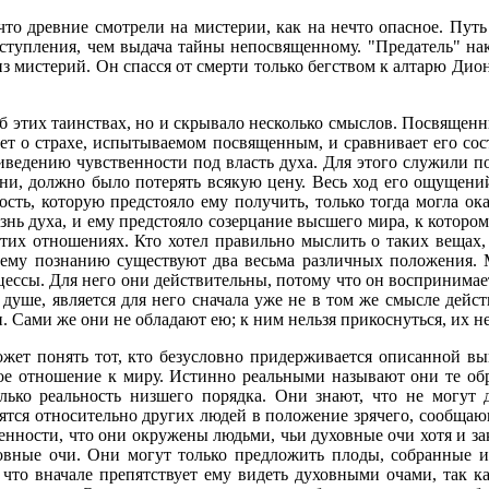
что древние смотрели на мистерии, как на нечто опасное. Путь
ступления, чем выдача тайны непосвященному. "Предатель" на
 из мистерий. Он спасся от смерти только бегством к алтарю Дио
б этих таинствах, но и скрывало несколько смыслов. Посвященны
ет о страхе, испытываемом посвященным, и сравнивает его со
ведению чувственности под власть духа. Для этого служили п
зни, должно было потерять всякую цену. Весь ход его ощущени
ть, которую предстояло ему получить, только тогда могла ока
нь духа, и ему предстояло созерцание высшего мира, к котором
тих отношениях. Кто хотел правильно мыслить о таких вещах
му познанию существуют два весьма различных положения. М
оцессы. Для него они действительны, потому что он воспринимае
о душе, является для него сначала уже не в том же смысле дейс
. Сами же они не обладают ею; к ним нельзя прикоснуться, их не
ожет понять тот, кто безусловно придерживается описанной вы
кое отношение к миру. Истинно реальными называют они те обр
лько реальность низшего порядка. Они знают, что не могут д
овятся относительно других людей в положение зрячего, сообщ
нности, что они окружены людьми, чьи духовные очи хотя и закр
овные очи. Они могут только предложить плоды, собранные их
 что вначале препятствует ему видеть духовными очами, так ка