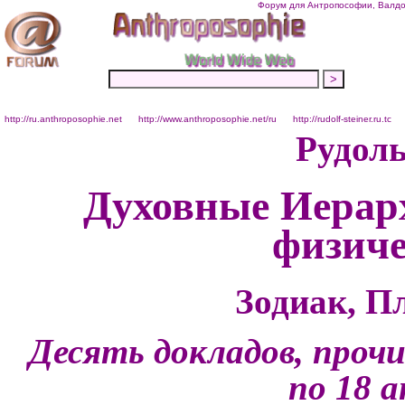
Форум для Антропософии, Валдор
http://ru.anthroposophie.net
http://www.anthroposophie.net/ru
http://rudolf-steiner.ru.tc
Рудол
Духовные Иерарх
физиче
Зодиак, П
Десять докладов, проч
по 18 а