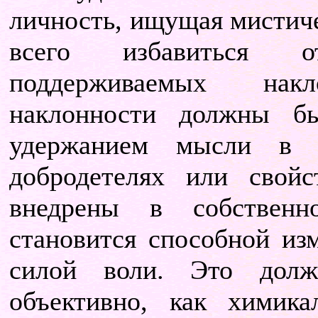
личность, ищущая мистиче
всего избавиться о
поддерживаемых нак
наклонности должны б
удержанием мысли в у
добродетелях или свой
внедрены в собственн
становится способной из
силой воли. Это дол
объективно, как химик