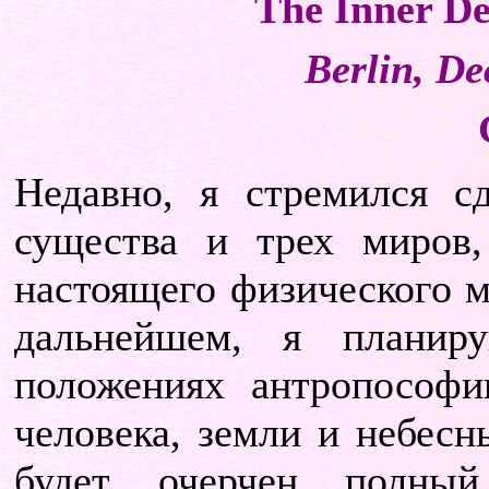
The Inner D
Berlin
,
De
Недавно, я стремился сд
существа и трех миров
настоящего физического м
дальнейшем, я планир
положениях антропософи
человека, земли и небесн
будет очерчен полны