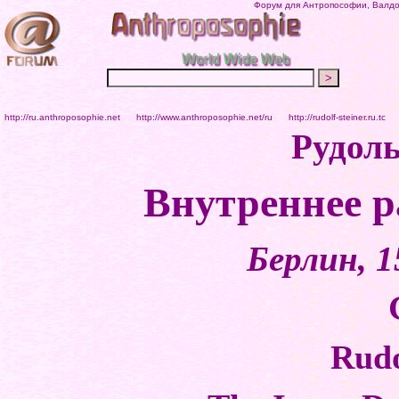
Форум для Антропософии, Валдор
http://ru.anthroposophie.net
http://www.anthroposophie.net/ru
http://rudolf-steiner.ru.tc
Рудол
Внутреннее р
Берлин, 1
Rudo