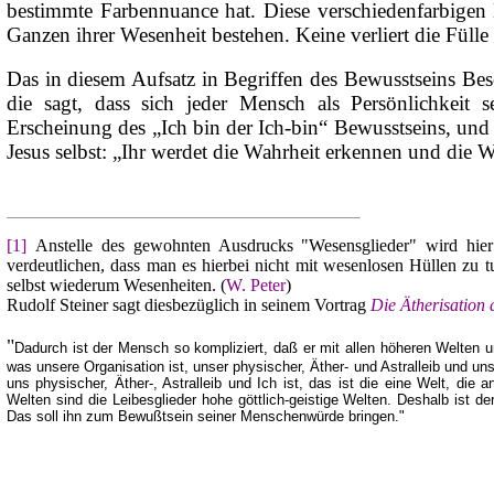
bestimmte Farbennuance hat. Diese verschiedenfarbigen 
Ganzen ihrer Wesenheit bestehen. Keine verliert die Fülle 
Das in diesem Aufsatz in Begriffen des Bewusstseins Be
die sagt, dass sich jeder Mensch als Persönlichkeit se
Erscheinung des „Ich bin der Ich-bin“ Bewusstseins, und 
Jesus selbst: „Ihr werdet die Wahrheit erkennen und die 
[1]
Anstelle des gewohnten Ausdrucks "Wesensglieder" wird hier
verdeutlichen, dass man es hierbei nicht mit wesenlosen Hüllen zu t
selbst wiederum Wesenheiten. (
W. Peter
)
Rudolf Steiner sagt diesbezüglich in seinem Vortrag
Die Ätherisation 
"
Dadurch ist der Mensch so kompliziert, daß er mit allen höheren Welten
was unsere Organisation ist, unser physischer, Äther- und Astralleib und un
uns physischer, Äther-, Astralleib und Ich ist, das ist die eine Welt, die
Welten sind die Leibesglieder hohe göttlich-geistige Welten. Deshalb ist de
Das soll ihn zum Bewußtsein seiner Menschenwürde bringen."