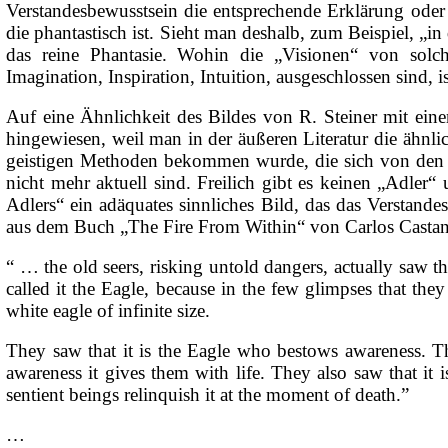
Verstandesbewusstsein die entsprechende Erklärung oder
die phantastisch ist. Sieht man deshalb, zum Beispiel, „i
das reine Phantasie. Wohin die „Visionen“ von solc
Imagination, Inspiration, Intuition, ausgeschlossen sind, 
Auf eine Ähnlichkeit des Bildes von R. Steiner mit ein
hingewiesen, weil man in der äußeren Literatur die ähnli
geistigen Methoden bekommen wurde, die sich von den 
nicht mehr aktuell sind. Freilich gibt es keinen „Adler“
Adlers“ ein adäquates sinnliches Bild, das das Verstandes
aus dem Buch „The Fire From Within“ von Carlos Castan
“ … the old seers, risking untold dangers, actually saw th
called it the Eagle, because in the few glimpses that the
white eagle of infinite size.
They saw that it is the Eagle who bestows awareness. The
awareness it gives them with life. They also saw that it
sentient beings relinquish it at the moment of death.”
…