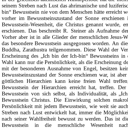
seinem Streben nach Lust das ahrimanische und luziferisch
bin“ Bewusstsein nie von dem Menschen hätte erreicht we
vorher im Bewusstseinszustand der Sonne erschienen is
Bewusstsein-Wesenheit, die Christus genannt wurde, er
erschienen. Das beschreibt R. Steiner als
Aufnahme
der
Vorher aber ist in alle Glieder der
menschlichen
Jesus-W
das besondere Bewusstsein ausgegossen worden. An die
Buddha, Zarathustra teilgenommen. Diese Wahl der Verk
Erscheinung des „Ich bin der Ich-bin“ Bewusstseins in
Wahl kann nur die Persönlichkeit, als die Erscheinung der
mit der besonderen Ausnahme von Engel, besitzen keine
Bewusstseinszustand der Sonne erschienen war, ist abe
göttlichen Hierarchien kann keine freien Wahl treffen
Bewusstsein der Hierarchien erreicht hat, treffen. De
Bewusstsein von sich selbst, als Individualität, als „Ic
Bewusstsein Christus. Die Einwirkung solchen makrok
Persönlichkeit mit jedem Bewusstsein, wie weit sie auc
Streben nach Lust entwickelt hat, immer die Möglichkeit h
nach seiner Wahlfreiheit bewusst zu werden. Das ist di
Bewusstsein in die
menschliche
Wesenheit nac