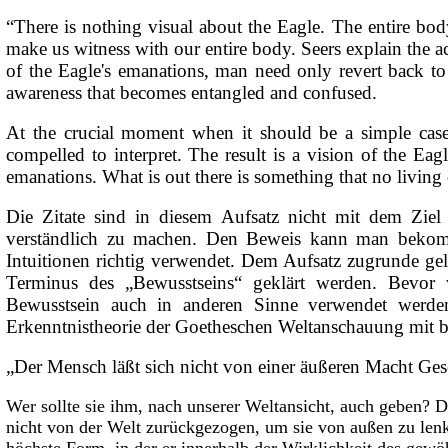
“There is nothing visual about the Eagle. The entire body
make us witness with our entire body. Seers explain the a
of the Eagle's emanations, man need only revert back to
awareness that becomes entangled and confused.
At the crucial moment when it should be a simple cas
compelled to interpret. The result is a vision of the Ea
emanations. What is out there is something that no living 
Die Zitate sind in diesem Aufsatz nicht mit dem Zie
verständlich zu machen. Den Beweis kann man bekom
Intuitionen richtig verwendet. Dem Aufsatz zugrunde gele
Terminus des „Bewusstseins“ geklärt werden. Bevor 
Bewusstsein auch in anderen Sinne verwendet werden
Erkenntnistheorie der Goetheschen Weltanschauung mit be
„Der Mensch läßt sich nicht von einer äußeren Macht Geset
Wer sollte sie ihm, nach unserer Weltansicht, auch geben? De
nicht von der Welt zurückgezogen, um sie von außen zu lenken
höchste Form, in der er innerhalb der Wirklichkeit des gewö