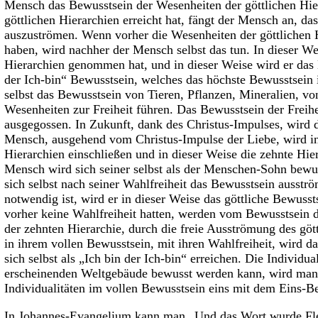
Mensch das Bewusstsein der Wesenheiten der göttlichen Hi
göttlichen Hierarchien erreicht hat, fängt der Mensch an, da
auszuströmen. Wenn vorher die Wesenheiten der göttlichen 
haben, wird nachher der Mensch selbst das tun. In dieser W
Hierarchien genommen hat, und in dieser Weise wird er das Be
der Ich-bin“ Bewusstsein, welches das höchste Bewusstsein
selbst das Bewusstsein von Tieren, Pflanzen, Mineralien, v
Wesenheiten zur Freiheit führen. Das Bewusstsein der Frei
ausgegossen. In Zukunft, dank des Christus-Impulses, wird
Mensch, ausgehend vom Christus-Impulse der Liebe, wird in
Hierarchien einschließen und in dieser Weise die zehnte Hiera
Mensch wird sich seiner selbst als der Menschen-Sohn bewu
sich selbst nach seiner Wahlfreiheit das Bewusstsein ausstr
notwendig ist, wird er in dieser Weise das göttliche Bewuss
vorher keine Wahlfreiheit hatten, werden vom Bewusstsein de
der zehnten Hierarchie, durch die freie Ausströmung des gö
in ihrem vollen Bewusstsein, mit ihren Wahlfreiheit, wird da
sich selbst als „Ich bin der Ich-bin“ erreichen. Die Individu
erscheinenden Weltgebäude bewusst werden kann, wird man s
Individualitäten im vollen Bewusstsein eins mit dem Eins-Be
In Johannes-Evangelium kann man „Und das Wort wurde Fleis