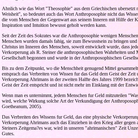
Ahnlich wie das Wort "Theosophie" aus dem Griechischen ubersetzt ni
Weisheit", so bedeutet auch das Wort Anthroposophie nicht das Wiss
die vom Menschen der Gegenwart aus seinem Inneren mit Hilfe der K
Inspiration und Intuition bewusst geholt werden kann.
Seit der Zeit des Sokrates war die Anthroposophie wenigen Menschen
Menschen wurden damals fahig, sie zum Bewusstsein zu bringen und 
Christus im Inneren des Menschen, soweit entwickelt wurde, dass jede
Verkorperung als R. Steiner die anthroposophischen Wahrheiten und M
Gesellschaft begonnen und wurde in der Anthroposophischen Gesellsch
Bis zu dem Zeitpunkt, wo die Menschheit genugend Mittel gesammelt
entsprach das Verbreiten von Wissen fur das Geld dem Geist der Zei
Verkorperung Ahrimans in der zweiten Halfte des Jahres 1999 bezeic
Geist der Zeit entspricht und ist nicht mehr im Einklang mit der Ent
Wenn man es unternimmt, jedem Menschen fur Geld mitzuteilen "Was 
wird, welche Wirkung solche Art der Verkundigung der Anthroposophi
Goetheanum, 2005).
Das Verbreiten des Wissens fur Geld, das eine physische Verkorperun
Verkorperung Ahrimans auch das Einziehen in den Krieg aller gegen al
Steiners Zeitgema?es war, wird in unseren "ahrimanischen" Zeit Unze
Gutes.