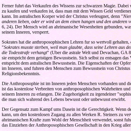
Ferner fuhrt das Verkaufen des Wissens zur schwarzen Magie. Dabei w
zu kaufen und verkaufen ist, dass man mit dem Wissen Geld verdien
kann. Im astralischen Korper wird der Christus verleugnet, denn "
Nie
anderen lieben, oder er wird an dem einen hangen und den anderen 
6, 24). Der Mensch wird an ahrimanische Wesenheiten gebunden, was a
seinem Inneren, versperrt.
Sokrates hat die anthroposophischen Lehren fur so wertvoll gehalten, 
"
Sokrates musste sterben, weil man glaubte, dass seine Lehren aus d
die Todesstrafe verhangt
" (Uber die astrale Welt und Devachan, GA 8
sie entspricht dem geistigen Bewusstsein. Sich selbst zu entsagen da
entspricht dem astralischen Bewusstsein. Die Eigenschaften der Opfe
im Inneren, und fuhren den Menschen zum Bewusstsein von Christus 
Religionsbekenntnis.
Die Anthroposophie ist im Inneren jeden Menschen vorhanden und die
ist das kostenlose Verbreiten von anthroposophischen Wahrheiten un
seinem Inneren zu erlangen. Die Zugehorigkeit zu irgendeiner "sophisch
die man sich wahrend des Lebens bewusst oder unbewusst erwirbt.
Der Gegensatz zum Kampf ums Dasein ist die Gerechtigkeit. Wenn der 
kann, um den kostenlosen Zugang zu allen Werken R. Steiners zu ver
ahrimanischen Krafte zum Wohl der Menschheit verwendet, sonst fuhr
das Einziehen der Anthroposophischen Gesellschaft in den Krieg aller