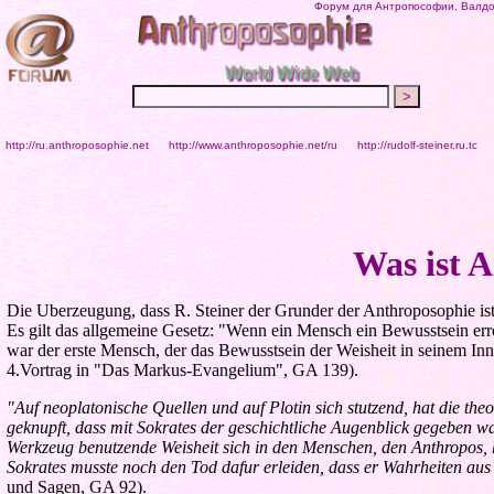
Форум для Антропософии, Валдор
http://ru.anthroposophie.net
http://www.anthroposophie.net/ru
http://rudolf-steiner.ru.tc
Was ist 
Die Uberzeugung, dass R. Steiner der Grunder der Anthroposophie ist
Es gilt das allgemeine Gesetz: "Wenn ein Mensch ein Bewusstsein err
war der erste Mensch, der das Bewusstsein der Weisheit in seinem In
4.Vortrag in "Das Markus-Evangelium", GA 139).
"Auf neoplatonische Quellen und auf Plotin sich stutzend, hat die t
geknupft, dass mit Sokrates der geschichtliche Augenblick gegeben wa
Werkzeug benutzende Weisheit sich in den Menschen, den Anthropos, h
Sokrates musste noch den Tod dafur erleiden, dass er Wahrheiten aus 
und Sagen, GA 92).